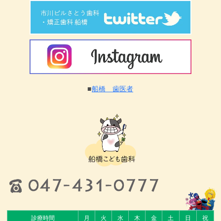
■
船橋 歯医者
診療時間
月
火
水
木
金
土
日
祝