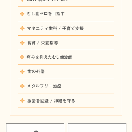
むし歯ゼ
マタニティ
食育 / 
痛くない
歯の外傷
メタルフ
抜歯を回避