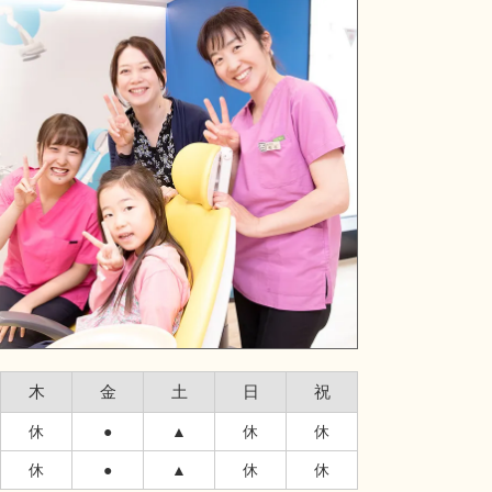
木
金
土
日
祝
休
●
▲
休
休
休
●
▲
休
休