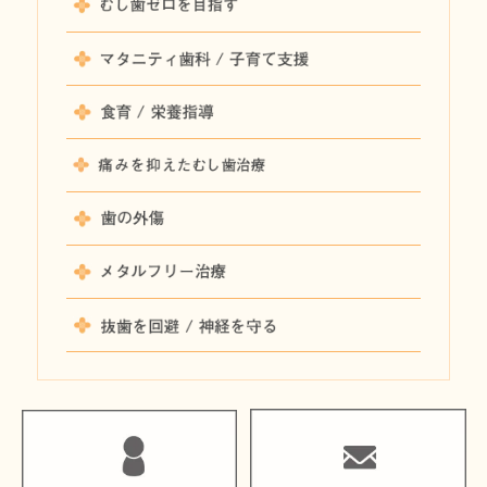
むし歯ゼ
マタニティ
食育 / 
痛くない
歯の外傷
メタルフ
抜歯を回避