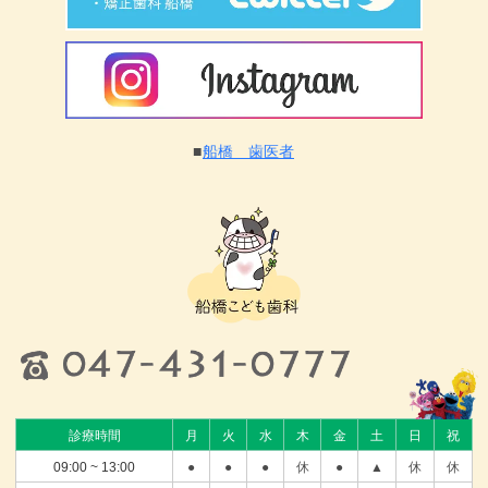
■
船橋 歯医者
診療時間
月
火
水
木
金
土
日
祝
09:00 ~ 13:00
●
●
●
休
●
▲
休
休